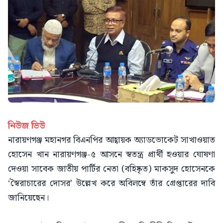
নিউজ ভিউ
নারায়ণগঞ্জ মহানগর বিএনপির আহ্বায়ক অ্যাডভোকেট সাখাওয়াত
হোসেন খান নারায়ণগঞ্জ-৫ আসনে স্বতন্ত্র প্রার্থী হওয়ার ঘোষণা
দেওয়া সাবেক জাতীয় পার্টির নেতা (বহিষ্কৃত) মাকসুদ হোসেনকে
‘স্বৈরাচারের দোসর’ উল্লেখ করে অবিলম্বে তাঁর গ্রেপ্তারের দাবি
জানিয়েছেন।