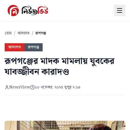
হোম
/
আদালত
/
রূপগঞ্জ
আদালত
রূপগঞ্জ
রূপগঞ্জের মাদক মামলায় যুবকের
যাবজ্জীবন কারাদণ্ড
NewsView
১০ নভেম্বর, ২০২৫ দুপুর ২:১৯