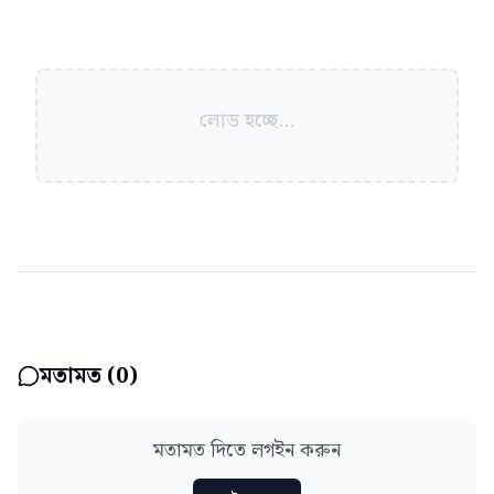
লোড হচ্ছে...
মতামত (
0
)
মতামত দিতে লগইন করুন