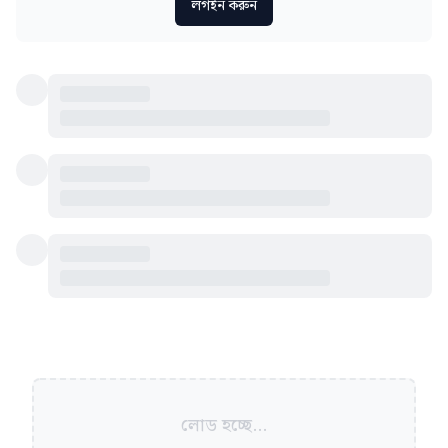
লগইন করুন
লোড হচ্ছে...