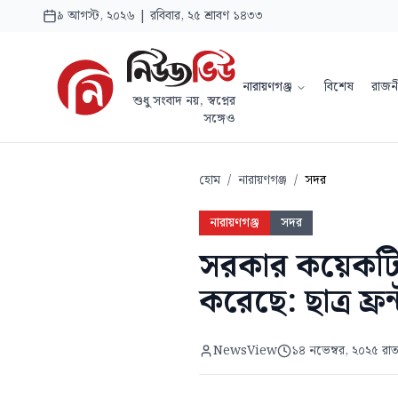
৯ আগস্ট, ২০২৬ | রবিবার, ২৫ শ্রাবণ ১৪৩৩
নারায়ণগঞ্জ
বিশেষ
রাজন
শুধু সংবাদ নয়, স্বপ্নের
সঙ্গেও
হোম
/
নারায়ণগঞ্জ
/
সদর
নারায়ণগঞ্জ
সদর
সরকার কয়েকটি ধ
করেছে: ছাত্র ফ্রন
NewsView
১৪ নভেম্বর, ২০২৫ রা