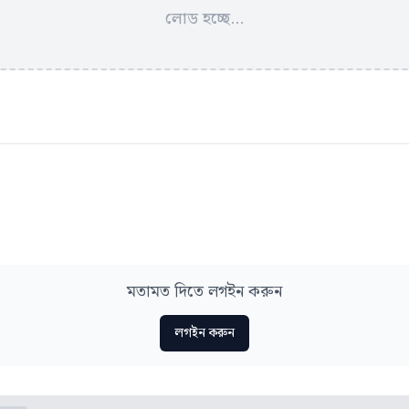
লোড হচ্ছে...
মতামত দিতে লগইন করুন
লগইন করুন