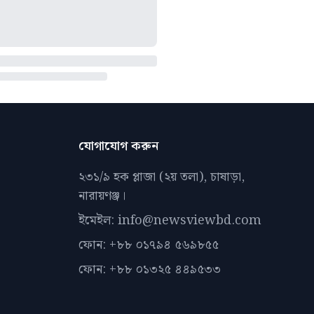
যোগাযোগ করুন
২৩১/৯ হক প্লাজা (২য় তলা), চাষাড়া,
নারায়ণঞ্জ।
ইমেইল: info@newsviewbd.com
ফোন: +৮৮ ০১৭৯৪ ৫৬৯৮৫৫
ফোন: +৮৮ ০১৩২৫ ৪৪৯৫৩৩