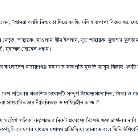
য়ে বলেন, "আমরা বলছি নিশ্চয়তা দিয়ে বলছি, যদি হাতপাখা বিজয় হয়, দ
তৃত্ব, আহ্বায়ক: মাওলানা দ্বীন ইসলাম, যুগ্ম আহ্বায়ক: মুহাম্মদ সুলতান 
: মুহাম্মদ সোহেল প্রধান।
ন বাংলাদেশ নারায়ণগঞ্জ মহানগর সভাপতি মুফতি মাসুম বিল্লাহ একটি স
েশ পত্রিকায় প্রকাশিত সংবাদটি সম্পূর্ণ উদ্দেশ্যপ্রণোদিত, মিথ্যা ও বা
া সাংবাদিকতার নীতিবিরুদ্ধ ও দায়িত্বহীন কাজ।"
সংশ্লিষ্ট পত্রিকা কর্তৃপক্ষের নিকট প্রকাশ্যে নিঃশর্ত ক্ষমা প্রার্থনার দা
 কর্মসূচি ঘোষণার মাধ্যমে যথাযথ প্রতিক্রিয়া জানাতে বলে তিনি হুঁশিয়া