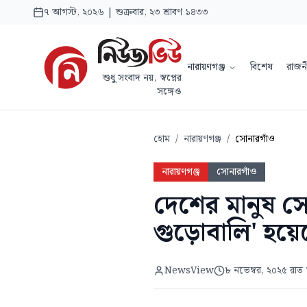
৭ আগস্ট, ২০২৬ | শুক্রবার, ২৩ শ্রাবণ ১৪৩৩
নারায়ণগঞ্জ
বিশেষ
রাজন
শুধু সংবাদ নয়, স্বপ্নের
সঙ্গেও
হোম
/
নারায়ণগঞ্জ
/
সোনারগাঁও
নারায়ণগঞ্জ
সোনারগাঁও
দেশের মানুষ সো
গুড়োবালি' হয়েছ
NewsView
৮ নভেম্বর, ২০২৫ রাত