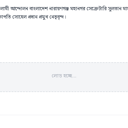
ামী আন্দোলন বাংলাদেশ নারায়ণগঞ্জ মহানগর সেক্রেটারি সুলতান মাহম
ভাপতি সোহেল প্রধান প্রমুখ নেতৃবৃন্দ।
লোড হচ্ছে...