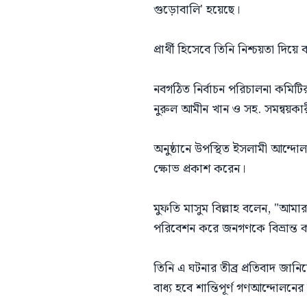
গুড়োবালি' হয়েছে।
প্রার্থী হিসেবে তিনি নিশ্চয়তা দি
নবগঠিত নির্বাচন পরিচালনা কমিটির নে
নুরুল আমীন খান ও সহ. সমন্বয়কারী
অনুষ্ঠানে উপস্থিত ইসলামী আন্দোল
ক্ষোভ প্রকাশ করেন।
মুফতি মাসুম বিল্লাহ বলেন, "আমার দ
পরিবেশন করে জনগণকে বিভ্রান্ত কর
তিনি এ ঘটনার তীব্র প্রতিবাদ জানিয়ে 
বাধ্য হবে শান্তিপূর্ণ গণআন্দোলনের