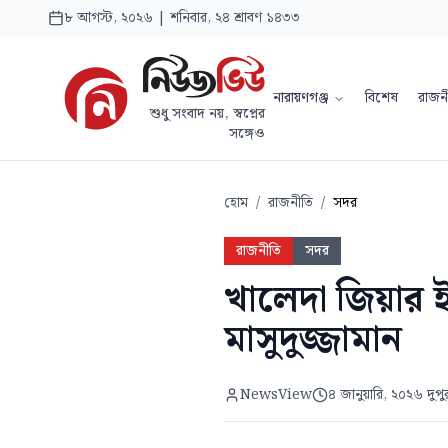
৮ আগস্ট, ২০২৬ | শনিবার, ২৪ শ্রাবণ ১৪৩৩
নারায়ণগঞ্জ
বিশেষ
রাজন
শুধু সংবাদ নয়, স্বপ্নের
সঙ্গেও
হোম
/
রাজনীতি
/
সদর
রাজনীতি
সদর
খালেদা জিয়ার ই
মাসুদুজ্জামান
NewsView
৪ জানুয়ারি, ২০২৬ দুপ