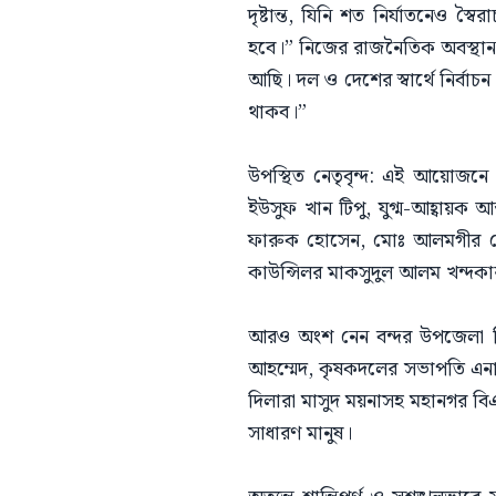
দৃষ্টান্ত, যিনি শত নির্যাতনেও স
হবে।” নিজের রাজনৈতিক অবস্থান
আছি। দল ও দেশের স্বার্থে নির্
থাকব।”
উপস্থিত নেতৃবৃন্দ: এই আয়োজনে
ইউসুফ খান টিপু, যুগ্ম-আহ্বায়ক
ফারুক হোসেন, মোঃ আলমগীর হো
কাউন্সিলর মাকসুদুল আলম খন্দক
আরও অংশ নেন বন্দর উপজেলা ব
আহম্মেদ, কৃষকদলের সভাপতি এনা
দিলারা মাসুদ ময়নাসহ মহানগর বিএনপি
সাধারণ মানুষ।