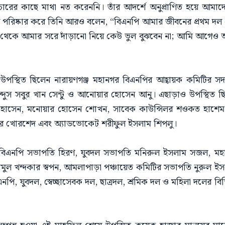
্বৈরাচারের কাছে মাথা নত করেননি। তাঁর আদর্শে অনুপ্রাণিত হয়ে আমাদে
 পরিষ্কার করে তিনি আরও বলেন, “বিএনপি আমার জীবনের প্রথম দল 
বাচন থেকে আমার সরে দাঁড়ানো নিয়ে কেউ ভুল বুঝবেন না; আমি আগেও
 উপস্থিত ছিলেন নারায়ণগঞ্জ মহানগর বিএনপির আহ্বায়ক কমিটির 
 আব্দুস সবুর খান সেন্টু ও আনোয়ার হোসেন আনু। এছাড়াও উপস্থিত 
সেন, মনোয়ার হোসেন শোখন, সাবেক কাউন্সিলর শওকত হাশেম শক
ার খোরশেদ এবং অ্যাডভোকেট শরীফুল ইসলাম শিপলু।
িএনপি সভাপতি হিরণ, যুবদল সভাপতি মনিরুল ইসলাম সজল, মহান
মুল খন্দকার স্বপন, আমলাপাড়া পঞ্চায়েত কমিটির সভাপতি নুরুল ই
, যুবদল, স্বেচ্ছাসেবক দল, ছাত্রদল, শ্রমিক দল ও মহিলা দলের বিভিন্ন 