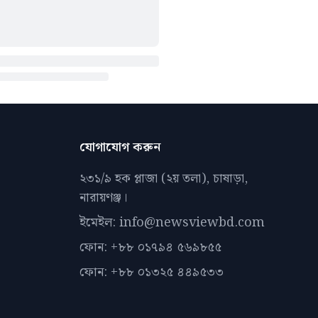
যোগাযোগ করুন
২৩১/৯ হক প্লাজা (২য় তলা), চাষাড়া,
নারায়ণঞ্জ।
ইমেইল: info@newsviewbd.com
ফোন: +৮৮ ০১৭৯৪ ৫৬৯৮৫৫
ফোন: +৮৮ ০১৩২৫ ৪৪৯৫৩৩