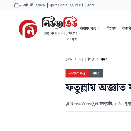
৬ আগস্ট, ২০২৬ | বৃহস্পতিবার, ২২ শ্রাবণ ১৪৩৩
নারায়ণগঞ্জ
বিশেষ
রাজন
শুধু সংবাদ নয়, স্বপ্নের
সঙ্গেও
হোম
/
নারায়ণগঞ্জ
/
সদর
নারায়ণগঞ্জ
সদর
ফতুল্লায় অজ্ঞাত 
NewsView
৭ জানুয়ারি, ২০২৬ দুপ