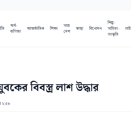
শিল্প-
অর্থ-
সারা
ীতি
আন্তর্জাতিক
শিক্ষা
স্বাস্থ্য
বিনোদন
সাহিত্য-
লাই
বাণিজ্য
দেশ
সংস্কৃতি
যুবকের বিবস্ত্র লাশ উদ্ধার
ুর ২:৫৮