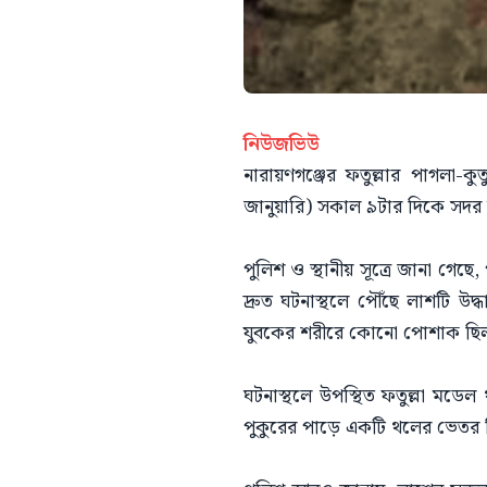
নিউজভিউ
নারায়ণগঞ্জের ফতুল্লার পাগলা-
জানুয়ারি) সকাল ৯টার দিকে সদর
পুলিশ ও স্থানীয় সূত্রে জানা গেছ
দ্রুত ঘটনাস্থলে পৌঁছে লাশটি 
যুবকের শরীরে কোনো পোশাক ছিল
ঘটনাস্থলে উপস্থিত ফতুল্লা মড
পুকুরের পাড়ে একটি থলের ভেতর 