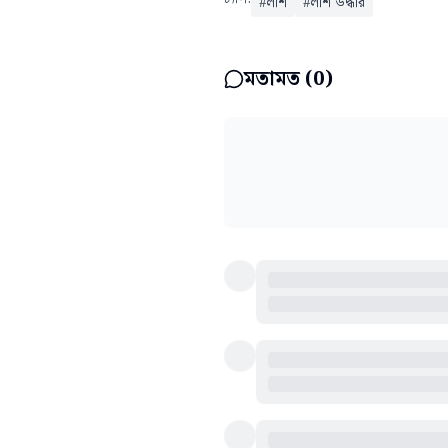
#
লাশ
#
লাশ উদ্ধার
মতামত (
0
)