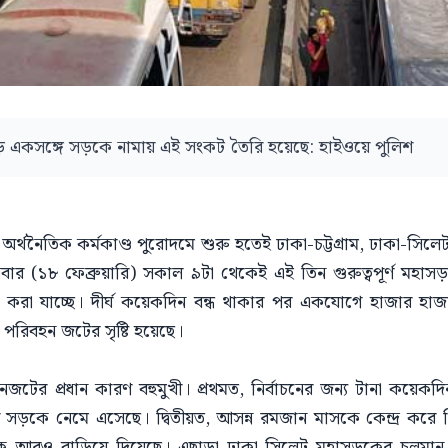
াড়ি একসঙ্গে সড়কে নামায় এই সংকট তৈরি হয়েছে: হাইওয়ে পুলিশ
ের অর্থনৈতিক কর্মকাণ্ড পুরোদমে শুরু হতেই ঢাকা-চট্টগ্রাম, ঢাকা-স
বার (১৮ ফেব্রুয়ারি) সকাল ৯টা থেকেই এই তিন গুরুত্বপূর্ণ মহা
ষ্য করা যাচ্ছে। দীর্ঘ কয়েকদিন বন্ধ থাকার পর একযোগে হাজার হাজার
ই পরিবহন জটের সৃষ্টি হয়েছে।
 যানজটের প্রধান কারণ বহুমুখী। প্রথমত, নির্বাচনের জন্য টানা কয়েকদিন
সড়কে নেমে এসেছে। দ্বিতীয়ত, আসন্ন রমজান মাসকে কেন্দ্র করে ন
কে আরও বাড়িয়ে দিয়েছে। এছাড়া ঢাকা-সিলেট মহাসড়কের চলমান চা