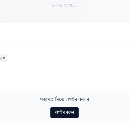
লোড হচ্ছে...
সড়ক
মতামত দিতে লগইন করুন
লগইন করুন