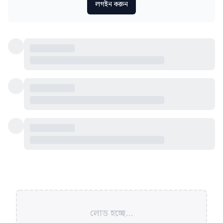
লগইন করুন
লোড হচ্ছে...