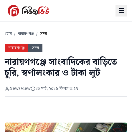
হোম
/
নারায়ণগঞ্জ
/
সদর
নারায়ণগঞ্জ
সদর
নারায়ণগঞ্জে সাংবাদিকের বাড়িতে
চুরি, স্বর্ণালংকার ও টাকা লুট
NewsView
২৩ মার্চ, ২০২৬ বিকাল ৩:৫৭