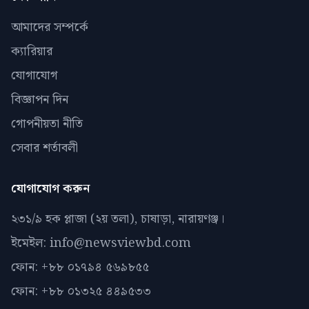
আমাদের সম্পর্কে
ক্যারিয়ার
যোগাযোগ
বিজ্ঞাপন দিন
গোপনীয়তা নীতি
সেবার শর্তাবলী
যোগাযোগ করুন
২৩১/৯ হক প্লাজা (২য় তলা), চাষাড়া, নারায়ণঞ্জ।
ইমেইল: info@newsviewbd.com
ফোন: +৮৮ ০১৭৯৪ ৫৬৯৮৫৫
ফোন: +৮৮ ০১৩২৫ ৪৪৯৫৩৩