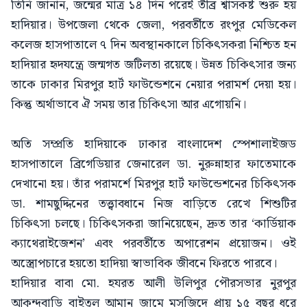
তিনি জানান, জন্মের মাত্র ১৪ দিন পরেই তীব্র শ্বাসকষ্ট শুরু হয়
হাদিয়ার। উপজেলা থেকে জেলা, পরবর্তীতে রংপুর মেডিকেল
কলেজ হাসপাতালে ৭ দিন অবস্থানকালে চিকিৎসকরা নিশ্চিত হন
হাদিয়ার হৃদযন্ত্রে জন্মগত জটিলতা রয়েছে। উন্নত চিকিৎসার জন্য
তাকে ঢাকার মিরপুর হার্ট ফাউন্ডেশনে নেয়ার পরামর্শ দেয়া হয়।
কিন্তু অর্থাভাবে ঐ সময় তার চিকিৎসা আর এগোয়নি।
অতি সম্প্রতি হাদিয়াকে ঢাকার বাংলাদেশ স্পেশালাইজড
হাসপাতালে ব্রিগেডিয়ার জেনারেল ডা. নুরুন্নাহার ফাতেমাকে
দেখানো হয়। তাঁর পরামর্শে মিরপুর হার্ট ফাউন্ডেশনের চিকিৎসক
ডা. শামছুদ্দিনের তত্ত্বাবধানে নিজ বাড়িতে রেখে শিশুটির
চিকিৎসা চলছে। চিকিৎসকরা জানিয়েছেন, দ্রুত তার ‘কার্ডিয়াক
ক্যাথেরাইজেশন’ এবং পরবর্তীতে অপারেশন প্রয়োজন। ওই
অস্ত্রোপচারে হয়তো হাদিয়া স্বাভাবিক জীবনে ফিরতে পারবে।
হাদিয়ার বাবা মো. হযরত আলী উলিপুর পৌরসভার নুরপুর
আকন্দবাড়ি বাইতুল আমান জামে মসজিদে প্রায় ১৫ বছর ধরে