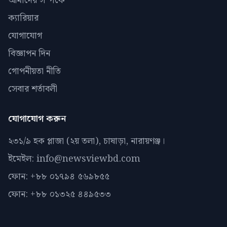
আমাদের সম্পর্কে
ক্যারিয়ার
যোগাযোগ
বিজ্ঞাপন দিন
গোপনীয়তা নীতি
সেবার শর্তাবলী
যোগাযোগ করুন
২৩১/৯ হক প্লাজা (২য় তলা), চাষাড়া, নারায়ণঞ্জ।
ইমেইল: info@newsviewbd.com
ফোন: +৮৮ ০১৭৯৪ ৫৬৯৮৫৫
ফোন: +৮৮ ০১৩২৫ ৪৪৯৫৩৩