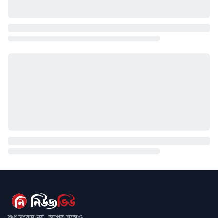
শুধু সংবাদ নয়, স্বপ্নের সঙ্গেও