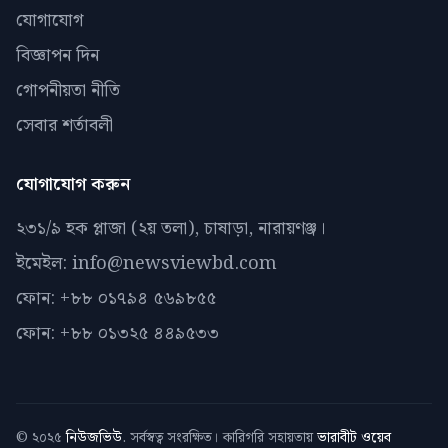
যোগাযোগ
বিজ্ঞাপন দিন
গোপনীয়তা নীতি
সেবার শর্তাবলী
যোগাযোগ করুন
২৩১/৯ হক প্লাজা (২য় তলা), চাষাড়া, নারায়ণঞ্জ।
ইমেইল: info@newsviewbd.com
ফোন: +৮৮ ০১৭৯৪ ৫৬৯৮৫৫
ফোন: +৮৮ ০১৩২৫ ৪৪৯৫৩৩
© ২০২৫
নিউজভিউ
. সর্বস্বত্ব সংরক্ষিত। কারিগরি সহায়তায়
ভারাবীট ওয়েব