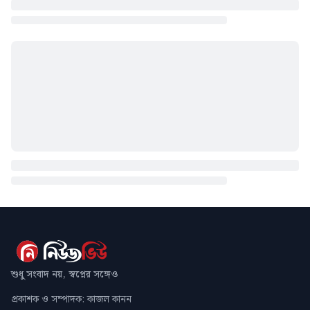
শুধু সংবাদ নয়, স্বপ্নের সঙ্গেও
প্রকাশক ও সম্পাদক: কাজল কানন