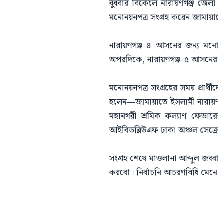
বুধবার বিকেলে নারায়ণগঞ্জ জেল
মনোনয়নপত্র সংগ্রহ করেন জামায়াতে
নারায়ণগঞ্জ-৪ আসনের জন্য মনো
অপরদিকে, নারায়ণগঞ্জ-৫ আসনের জ
​মনোনয়নপত্র সংগ্রহের সময় প্রার্থ
হলেন—জামায়াতে ইসলামী নারায়ণগঞ
মহানগরী শ্রমিক কল্যাণ ফেডার
আইবিডব্লিউএফ ঢাকা অঞ্চল সেক্রে
​সংগ্রহ শেষে মাওলানা আব্দুল জব্
করবো। নির্বাচনি আচরণবিধি মেনে ত