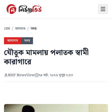
হোম
/
আদালত
/
সদর
আদালত
সদর
যৌতুক মামলায় পলাতক স্বামী
কারাগারে
NHP NewsView
২৯ মার্চ, ২০২৬ দুপুর ২:৫৩