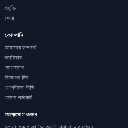
প্রযুক্তি
খেলা
কোম্পানি
আমাদের সম্পর্কে
ক্যারিয়ার
যোগাযোগ
বিজ্ঞাপন দিন
গোপনীয়তা নীতি
সেবার শর্তাবলী
যোগাযোগ করুন
২৩১/৯ হক প্লাজা (২য় তলা), চাষাড়া, নারায়ণঞ্জ।