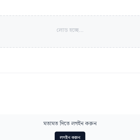
লোড হচ্ছে...
মতামত দিতে লগইন করুন
লগইন করুন