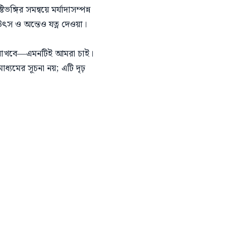
্গির সমন্বয়ে মর্যাদাসম্পন্ন
উৎস ও অন্তেও যত্ন দেওয়া।
উঁচু রাখবে—এমনটিই আমরা চাই।
যমের সূচনা নয়; এটি দৃঢ়