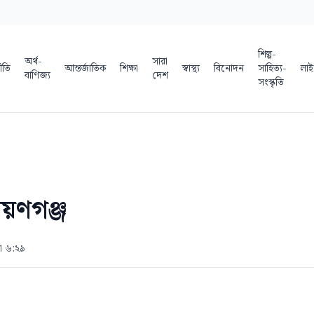
শিল্প-
অর্থ-
সারা
ীতি
আন্তর্জাতিক
শিক্ষা
স্বাস্থ্য
বিনোদন
সাহিত্য-
লাই
বাণিজ্য
দেশ
সংস্কৃতি
য়ণগঞ্জ
যা ৬:২৯