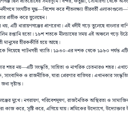
য়ণগঞ্জ ছিল প্রতিরোধের সমরভূমি। বন্দর, ফতুল্লা, সোনারগাঁ থেকে অসংখ
্ধে নদীপথে সংঘটিত যুদ্ধ—বিশেষ করে শীতলক্ষ্যা তীরবর্তী এলাকাগ
নতার প্রতীক করে তুলেছেন।
া নয়, এটি নারায়ণগঞ্জের প্রাণরেখা। এই নদীই গড়ে তুলেছে বাংলার বা
মসলিন রপ্তানি হতো। ১৮শ শতকে নীলচাষের সময় এই অঞ্চলে গড়ে উঠেছি
বী মানুষের হীরককীর্তি হয়ে আছে।
্জকে দিয়েছে পাটনগরী খ্যাতি। ১৯৩০-এর দশক থেকে ১৯৮০ পর্যন্ত এট
িজ্যের শহর নয়—এটি সংস্কৃতি, সাহিত্য ও নাগরিক চেতনারও শহর। এখা
গঠক, সাংবাদিক ও রাজনীতিক, যারা প্রেরণার বাতিঘর। এখানকার সংস্কৃতি
্য দৃষ্টান্ত।
্যালেঞ্জের মুখে। নগরায়ণ, পরিবেশদূষণ, রাজনৈতিক অস্থিরতা ও সামা
া কাজ করে, সৃষ্টি করে, এগিয়ে যায়। শ্রমিকের উদ্যোগে, উদ্যোক্তার