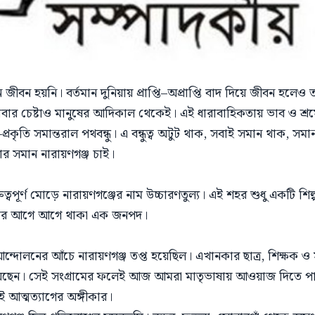
 জীবন হয়নি। বর্তমান দুনিয়ায় প্রাপ্তি–অপ্রাপ্তি বাদ দিয়ে জীবন হলে
বার চেষ্টাও মানুষের আদিকাল থেকেই। এই ধারাবাহিকতায় ভাব ও শ্
্রকৃতি সমান্তরাল পথবন্ধু। এ বন্ধুত্ব অটুট থাক, সবাই সমান থাক, সমান
 সমান নারায়ণগঞ্জ চাই।
ুত্বপূর্ণ মোড়ে নারায়ণগঞ্জের নাম উচ্চারণতুল্য। এই শহর শুধু একটি শ
গ্রামের আগে আগে থাকা এক জনপদ।
লনের আঁচে নারায়ণগঞ্জ তপ্ত হয়েছিল। এখানকার ছাত্র, শিক্ষক ও সংস্ক
ার হয়েছেন। সেই সংগ্রামের ফলেই আজ আমরা মাতৃভাষায় আওয়াজ দিতে
ই আত্মত্যাগের অঙ্গীকার।