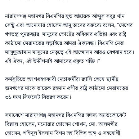
নারায়ণগঞ্জ মহানগর বিএনপির যুগ্ম আহ্বায়ক আব্দুস সবুর খান
সেন্টু এবং আনোয়ার হোসেন আনু তাদের বক্তব্যে বলেন, "দেশের
গণতন্ত্র পুনরুদ্ধার, মানুষের ভোটের অধিকার প্রতিষ্ঠা এবং রাষ্ট্র
কাঠামো মেরামতের লড়াইয়ে আমরা ঐক্যবদ্ধ। বিএনপি নেতা
মাসুদুজ্জামান মাসুদের নেতৃত্বে এই আন্দোলন আরও বেগবান হবে।
এই ঐক্য, এই উদ্দীপনাই আমাদের প্রকৃত শক্তি।"
কর্মসূচিতে অংশগ্রহণকারী নেতাকর্মীরা র‌্যালি শেষে স্থানীয়
জনগণের মাঝে তারেক রহমান প্রণীত রাষ্ট্র কাঠামো মেরামতের
৩১ দফা লিফলেট বিতরণ করেন।
সমাবেশে নারায়ণগঞ্জ মহানগর বিএনপির সদস্য অ্যাডভোকেট
বিল্লাল হোসেন, মনোয়ার হোসেন শোখন, মো. আলমগীর
হোসেন, শহিদুল ইসলাম রিপন সহ বিভিন্ন অঙ্গ ও সহযোগী