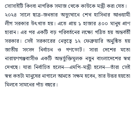
সোসাইটি কিংবা নাগরিক সমাজ থেকে কাউকে মন্ত্রী করা যেত।
২০২৪ সালে ছাত্র–জনতার অভ্যুত্থানে শেখ হাসিনার আওয়ামী
লীগ সরকার উৎখাত হয়। এতে প্রায় ১ হাজার ৪০০ মানুষ প্রাণ
হারান। এর পর একটি বড় পরিবর্তনের লক্ষ্যে গঠিত হয় অন্তর্বর্তী
সরকার। সেই সরকারের নেতৃত্বে ১২ ফেব্রুয়ারি অনুষ্ঠিত হয়
জাতীয় সংসদ নির্বাচন ও গণভোট। সারা দেশের মতো
নারায়ণগঞ্জবাসীও একটি অন্তর্ভুক্তিমূলক নতুন বাংলাদেশের স্বপ্ন
দেখছে। যারা নির্বাচিত হলেন—এমপি–মন্ত্রী হলেন—তাঁরা সেই
স্বপ্ন কতটা মানুষের নাগালে আনতে সক্ষম হবেন, তার উত্তর হয়তো
মিলবে সামনের পাঁচ বছরে।