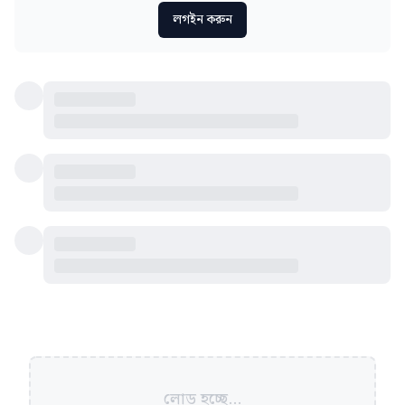
লগইন করুন
লোড হচ্ছে...