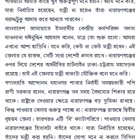
পাওয়াটা আমার কাছে খুব গুরুত্বপূর্ণ মনে হয়নি। আমি মনে করি,
যারা নির্বাচিত হয়েছেন, মন্ত্রী না হয়েও তাঁরা নারায়ণগঞ্জের
বরাদ্দটুকু আদায় করে আনতে পারবেন।
বাংলাদেশ জামায়াতে ইসলামীর কেন্দ্রীয় কর্মপরিষদ সদস্য
মাওলানা মঈনুদ্দিন আহমাদ বলেন, মাত্র তো শুরু হলো। আমরা
এখনো আশা ছাড়িনি। মনে করি, কেউ না কেউ মন্ত্রী হবেন। এই
জেলার যে রাজস্ব, সেটি সারা দেশেই প্রভাব রাখে। নারায়ণগঞ্জের
ওপর দিয়ে দেশের অর্থনীতির হার্টলাইন ঢাকা–চট্টগ্রাম মহাসড়ক
রয়েছে। তাই এই জেলায় মন্ত্রী থাকাটা যৌক্তিক বলে মনে করি।
গণসংহতি আন্দোলন মহানগর শাখার নির্বাহী সমন্বয়কারী পপি
রাণী সরকার বলেন, নারায়ণগঞ্জ সব সময় বৈষম্যের শিকার হয়ে
থাকে। রাষ্ট্রকে দেওয়ার ক্ষেত্রে নারায়ণগঞ্জ বড় ভূমিকা রাখছে।
কিন্তু পাওয়ার বেলায় গুরুত্ব পাচ্ছে না। নারায়ণগঞ্জ রাজস্বে দ্বিতীয়
বৃহত্তম জেলা। তারপরও এটি ‘বি’ ক্যাটাগরিতে। পাওয়ার বেলায়
নারায়ণগঞ্জের হিসাবটা বাইরে থাকে। যারা নির্বাচিত হয়েছেন,
তাঁদের মন্ত্রী করা হয়নি। তাঁদের যোগ্য মনে না করলে সিভিল