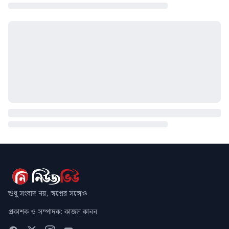
শুধু সংবাদ নয়, স্বপ্নের সঙ্গেও
প্রকাশক ও সম্পাদক: কাজল কানন