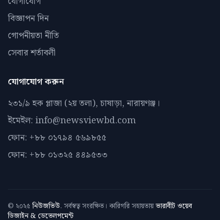
যোগাযোগ
বিজ্ঞাপন দিন
গোপনীয়তা নীতি
সেবার শর্তাবলী
যোগাযোগ করুন
২৩১/৯ হক প্লাজা (২য় তলা), চাষাড়া, নারায়ণঞ্জ।
ইমেইল: info@newsviewbd.com
ফোন: +৮৮ ০১৭৯৪ ৫৬৯৮৫৫
ফোন: +৮৮ ০১৩২৫ ৪৪৯৫৩৩
© ২০২৫
নিউজভিউ
. সর্বস্বত্ব সংরক্ষিত। কারিগরি সহায়তায়
ভারাবীট ওয়েব
ডিজাইন & ডেভেলপমেন্ট