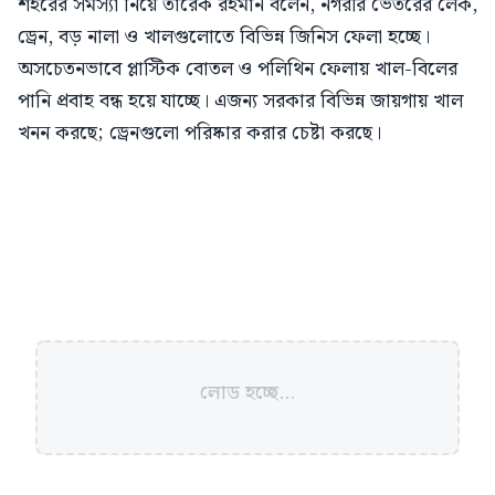
শহরের সমস্যা নিয়ে তারেক রহমান বলেন, নগরীর ভেতরের লেক,
ড্রেন, বড় নালা ও খালগুলোতে বিভিন্ন জিনিস ফেলা হচ্ছে।
অসচেতনভাবে প্লাস্টিক বোতল ও পলিথিন ফেলায় খাল-বিলের
পানি প্রবাহ বন্ধ হয়ে যাচ্ছে। এজন্য সরকার বিভিন্ন জায়গায় খাল
খনন করছে; ড্রেনগুলো পরিষ্কার করার চেষ্টা করছে।
লোড হচ্ছে...