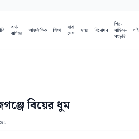
শিল্প-
অর্থ-
সারা
ীতি
আন্তর্জাতিক
শিক্ষা
স্বাস্থ্য
বিনোদন
সাহিত্য-
লাই
বাণিজ্য
দেশ
সংস্কৃতি
গঞ্জে বিয়ের ধুম
১:৫২