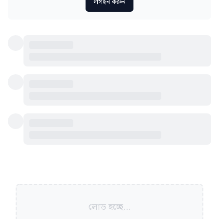
লগইন করুন
লোড হচ্ছে...