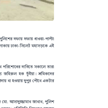
পুলিশের দফায় দফায় ধাওয়া-পাল্টা
 এলাকায় ঢাকা-সিলেট মহাসড়কে এই
বেতন পরিশোধের দাবিতে সকালে তারা
 জহিরুল হক ভূঁইয়া। শ্রমিকদের
আদায় না হওয়ায় দুপুর পৌনে একটার
 মো. আসাদুজ্জামান জানান, পুলিশ