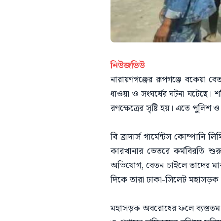
নিউজভিউ
নারায়ণগঞ্জের রূপগঞ্জে বকেয়া বে
ধাওয়া ও সংঘর্ষের ঘটনা ঘটেছে।
রণক্ষেত্রের সৃষ্টি হয়। এতে পুল
বি ব্রাদার্স গার্মেন্টস কোম্পা
কারখানার ভেতরে কর্মবিরতি শু
অভিযোগ, বেতন চাইলে তাদের মারধর
দিকে তারা ঢাকা-সিলেট মহাসড়
মহাসড়ক অবরোধের ফলে ব্যস্ততম এই