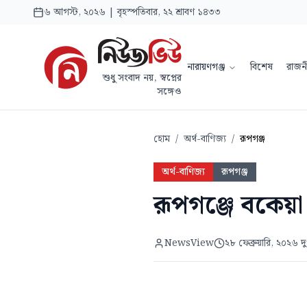
৬ আগস্ট, ২০২৬ | বৃহস্পতিবার, ২২ শ্রাবণ ১৪৩৩
নারায়ণগঞ্জ
বিশেষ
রাজন
শুধু সংবাদ নয়, স্বপ্নের
সঙ্গেও
হোম
/
অর্থ-বাণিজ্য
/
রূপগঞ্জ
অর্থ-বাণিজ্য
রূপগঞ্জ
রূপগঞ্জে বকেয়া
NewsView
২৮ ফেব্রুয়ারি, ২০২৬ দ