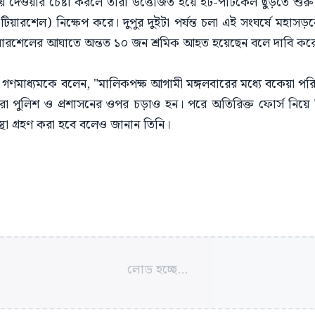
য়ে দেওয়ার চেষ্টা করলে তারা উত্তেজিত হয়ে ইট-পাটকেল ছুড়তে শুরু 
 (টিয়ারশেল) নিক্ষেপ করে। দুপুর দুইটা পর্যন্ত চলা এই সংঘর্ষে মহ
ারশেলের আঘাতে অন্তত ১০ জন শ্রমিক আহত হয়েছেন বলে দাবি করেছেন 
গণমাধ্যমকে বলেন, "মালিকপক্ষ আগামী মঙ্গলবারের মধ্যে বকেয়া পরি
া পুলিশ ও প্রশাসনের ওপর চড়াও হন। পরে অতিরিক্ত ফোর্স নিয়ে টিয়
থা গ্রহণ করা হবে বলেও জানান তিনি।
লোড হচ্ছে...