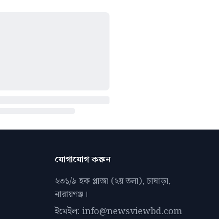
যোগাযোগ করুন
২৩১/৯ হক প্লাজা (২য় তলা), চাষাড়া,
নারায়ণঞ্জ।
ইমেইল: info@newsviewbd.com