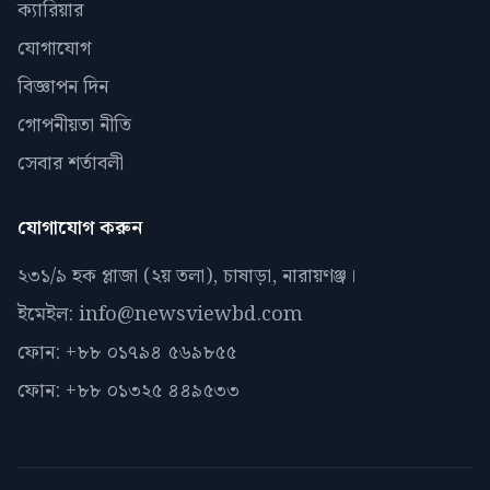
ক্যারিয়ার
যোগাযোগ
বিজ্ঞাপন দিন
গোপনীয়তা নীতি
সেবার শর্তাবলী
যোগাযোগ করুন
২৩১/৯ হক প্লাজা (২য় তলা), চাষাড়া, নারায়ণঞ্জ।
ইমেইল: info@newsviewbd.com
ফোন: +৮৮ ০১৭৯৪ ৫৬৯৮৫৫
ফোন: +৮৮ ০১৩২৫ ৪৪৯৫৩৩