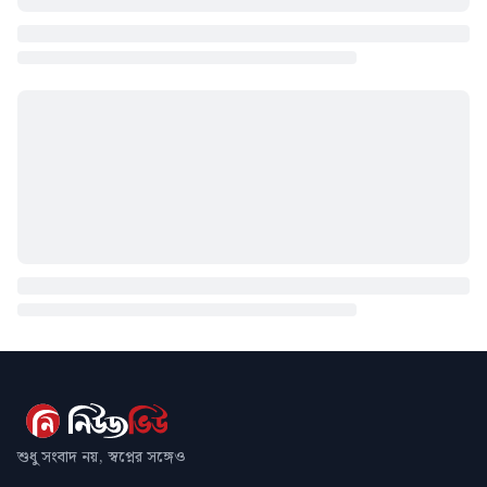
শুধু সংবাদ নয়, স্বপ্নের সঙ্গেও