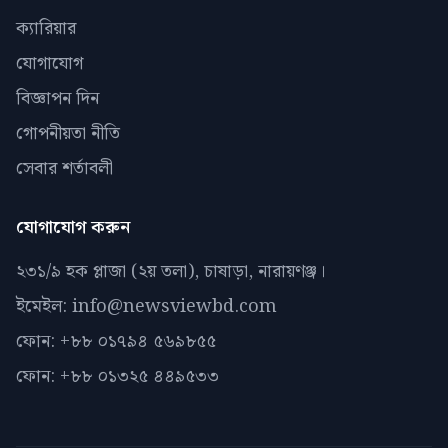
ক্যারিয়ার
যোগাযোগ
বিজ্ঞাপন দিন
গোপনীয়তা নীতি
সেবার শর্তাবলী
যোগাযোগ করুন
২৩১/৯ হক প্লাজা (২য় তলা), চাষাড়া, নারায়ণঞ্জ।
ইমেইল: info@newsviewbd.com
ফোন: +৮৮ ০১৭৯৪ ৫৬৯৮৫৫
ফোন: +৮৮ ০১৩২৫ ৪৪৯৫৩৩