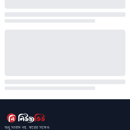
শুধু সংবাদ নয়, স্বপ্নের সঙ্গেও