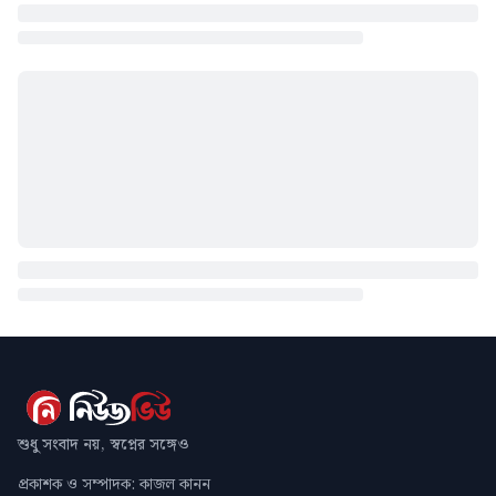
শুধু সংবাদ নয়, স্বপ্নের সঙ্গেও
প্রকাশক ও সম্পাদক: কাজল কানন