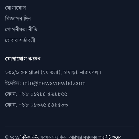
যোগাযোগ
বিজ্ঞাপন দিন
গোপনীয়তা নীতি
সেবার শর্তাবলী
যোগাযোগ করুন
২৩১/৯ হক প্লাজা (২য় তলা), চাষাড়া, নারায়ণঞ্জ।
ইমেইল: info@newsviewbd.com
ফোন: +৮৮ ০১৭৯৪ ৫৬৯৮৫৫
ফোন: +৮৮ ০১৩২৫ ৪৪৯৫৩৩
© ২০২৫
নিউজভিউ
. সর্বস্বত্ব সংরক্ষিত। কারিগরি সহায়তায়
ভারাবীট ওয়েব