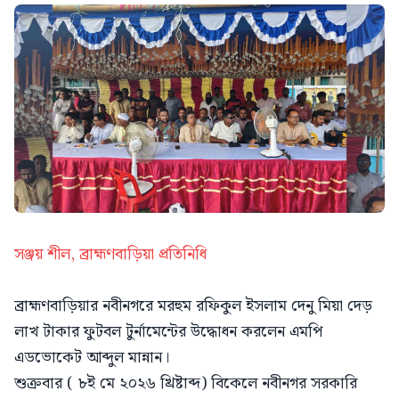
সঞ্জয় শীল, ব্রাহ্মণবাড়িয়া প্রতিনিধি
ব্রাহ্মণবাড়িয়ার নবীনগরে মরহুম রফিকুল ইসলাম দেনু মিয়া দেড়
লাখ টাকার ফুটবল টুর্নামেন্টের উদ্ধোধন করলেন এমপি
এডভোকেট আব্দুল মান্নান।
শুক্রবার ( ৮ই মে ২০২৬ খ্রিষ্টাব্দ) বিকেলে নবীনগর সরকারি