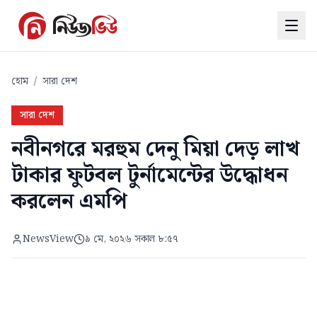
হোম
/
সারা দেশ
সারা দেশ
নবীনগরে মরহুম দেনু মিয়া দেড় লাখ
টাকার ফুটবল টুর্নামেন্টের উদ্ধোধন
করলেন এমপি
NewsView
৯ মে, ২০২৬ সকাল ৮:৫৭