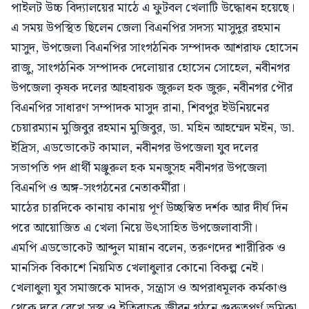
পাইলট উচ্চ বিদ্যালয়ের মাঠে এ ফুটবল খেলাটি উদ্ধোধন হয়েছে।
এ সময় উপস্থিত ছিলেন জেলা বিএনপির সদস্য মাসুদুর রহমান
মাসুদ, উপজেলা বিএনপির সাংগঠনিক সম্পাদক আশরাফ হোসেন
রাজু, সাংগঠনিক সম্পাদক দেলোয়ার হোসেন সোহেল, নবীনগর
উপজেলা কৃষক দলের আহবায়ক জুরুল হক জুরু, নবীনগর পৌর
বিএনপির সাধারণ সম্পাদক মাসুদ রানা, শিবপুর ইউনিয়নের
চেয়ারম্যান মুজিবুর রহমান মুজিবুর, ডা. মহিন আহম্মেদ মইন, ডা.
ইদ্রিস, এডভোকেট কামাল, নবীনগর উপজেলা যুব দলের
সভাপতি পদ প্রার্থী মঞ্জুরুল হক মনজুসহ নবীনগর উপজেলা
বিএনপি ও অঙ্গ-সংগঠনের নেতাকর্মীরা।
মাঠের চারদিকে কানায় কানায় পূর্ণ উচ্ছস্বিত দর্শক আর দীর্ঘ দিন
পরে আয়োজিত এ খেলা নিয়ে উৎসাহিত উপজেলাবাসী।
এমপি এডভোকেট আব্দুল মান্নান বলেন, তরুণদের শারীরিক ও
মানসিক বিকাশে নিয়মিত খেলাধুলার কোনো বিকল্প নেই।
খেলাধুলা যুব সমাজকে মাদক, সন্ত্রাস ও অপরাধমূলক কর্মকাণ্ড
থেকে দূরে রেখে সুস্থ ও ইতিবাচক জীবন গঠনে গুরুত্বপূর্ণ ভূমিকা