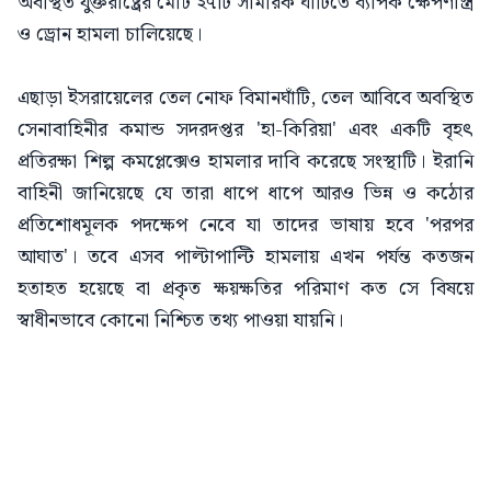
অবস্থিত যুক্তরাষ্ট্রের মোট ২৭টি সামরিক ঘাঁটিতে ব্যাপক ক্ষেপণাস্ত্র
ও ড্রোন হামলা চালিয়েছে।
এছাড়া ইসরায়েলের তেল নোফ বিমানঘাঁটি, তেল আবিবে অবস্থিত
সেনাবাহিনীর কমান্ড সদরদপ্তর 'হা-কিরিয়া' এবং একটি বৃহৎ
প্রতিরক্ষা শিল্প কমপ্লেক্সেও হামলার দাবি করেছে সংস্থাটি। ইরানি
বাহিনী জানিয়েছে যে তারা ধাপে ধাপে আরও ভিন্ন ও কঠোর
প্রতিশোধমূলক পদক্ষেপ নেবে যা তাদের ভাষায় হবে 'পরপর
আঘাত'। তবে এসব পাল্টাপাল্টি হামলায় এখন পর্যন্ত কতজন
হতাহত হয়েছে বা প্রকৃত ক্ষয়ক্ষতির পরিমাণ কত সে বিষয়ে
স্বাধীনভাবে কোনো নিশ্চিত তথ্য পাওয়া যায়নি।