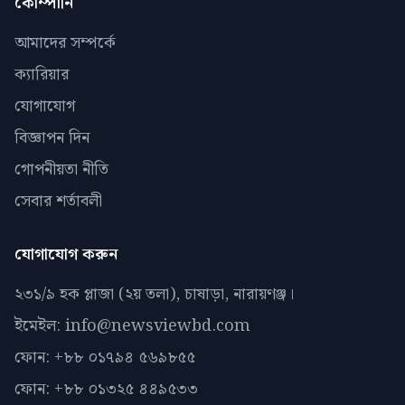
কোম্পানি
আমাদের সম্পর্কে
ক্যারিয়ার
যোগাযোগ
বিজ্ঞাপন দিন
গোপনীয়তা নীতি
সেবার শর্তাবলী
যোগাযোগ করুন
২৩১/৯ হক প্লাজা (২য় তলা), চাষাড়া, নারায়ণঞ্জ।
ইমেইল: info@newsviewbd.com
ফোন: +৮৮ ০১৭৯৪ ৫৬৯৮৫৫
ফোন: +৮৮ ০১৩২৫ ৪৪৯৫৩৩