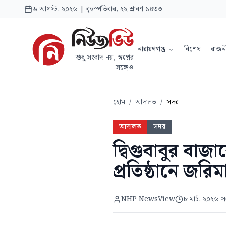
৬ আগস্ট, ২০২৬ | বৃহস্পতিবার, ২২ শ্রাবণ ১৪৩৩
নারায়ণগঞ্জ
বিশেষ
রাজন
শুধু সংবাদ নয়, স্বপ্নের
সঙ্গেও
হোম
/
আদালত
/
সদর
আদালত
সদর
দ্বিগুবাবুর বা
প্রতিষ্ঠানে জরিম
NHP NewsView
৮ মার্চ, ২০২৬ 