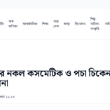
শিল্প-
অর্থ-
সারা
ীতি
আন্তর্জাতিক
শিক্ষা
স্বাস্থ্য
বিনোদন
সাহিত্য-
লাই
বাণিজ্য
দেশ
সংস্কৃতি
জারে নকল কসমেটিক ও পচা চিকেন গ
ানা
সকাল ১১:১৩