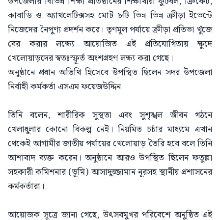
​উপজেলার বিভিন্ন শিক্ষা প্রতিষ্ঠানের শিক্ষার্থীরা ফুটবল, ক্রিকেট,
কাবাডি ও অ্যাথলেটিক্সসহ মোট ৮টি ভিন্ন ভিন্ন ক্রীড়া ইভেন্টে
নিজেদের নৈপুণ্য প্রদর্শন করে। তৃণমূল পর্যায়ে ক্রীড়া প্রতিভা খুঁজে
বের করার লক্ষ্যে আয়োজিত এই প্রতিযোগিতায় ক্ষুদে
খেলোয়াড়দের স্বতঃস্ফূর্ত অংশগ্রহণ লক্ষ্য করা গেছে।
​অনুষ্ঠানে প্রধান অতিথি হিসেবে উপস্থিত ছিলেন সদর উপজেলা
নির্বাহী কর্মকর্তা এসএম ফয়েজউদ্দিন।
তিনি বলেন, শারীরিক সুস্থতা এবং সুশৃঙ্খল জীবন গঠনে
খেলাধুলার কোনো বিকল্প নেই। নিয়মিত চর্চার মাধ্যমে এখান
থেকেই আগামীর জাতীয় পর্যায়ের খেলোয়াড় তৈরি হবে বলে তিনি
আশাবাদ ব্যক্ত করেন। অনুষ্ঠানে আরও উপস্থিত ছিলেন ফতুল্লা
সহকারী কমিশনার (ভূমি) আসাদুজ্জামান নূরসহ স্থানীয় প্রশাসনের
কর্মকর্তারা।
​আয়োজক সূত্রে জানা গেছে, উৎসবমুখর পরিবেশে অনুষ্ঠিত এই