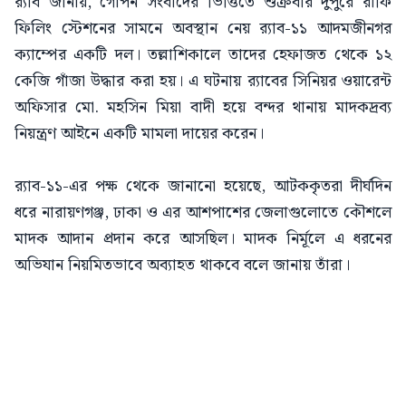
র‍্যাব জানায়, গোপন সংবাদের ভিত্তিতে শুক্রবার দুপুরে রাফি
ফিলিং স্টেশনের সামনে অবস্থান নেয় র‍্যাব-১১ আদমজীনগর
ক্যাম্পের একটি দল। তল্লাশিকালে তাদের হেফাজত থেকে ১২
কেজি গাঁজা উদ্ধার করা হয়। এ ঘটনায় র‍্যাবের সিনিয়র ওয়ারেন্ট
অফিসার মো. মহসিন মিয়া বাদী হয়ে বন্দর থানায় মাদকদ্রব্য
নিয়ন্ত্রণ আইনে একটি মামলা দায়ের করেন।
র‍্যাব-১১-এর পক্ষ থেকে জানানো হয়েছে, আটককৃতরা দীর্ঘদিন
ধরে নারায়ণগঞ্জ, ঢাকা ও এর আশপাশের জেলাগুলোতে কৌশলে
মাদক আদান প্রদান করে আসছিল। মাদক নির্মূলে এ ধরনের
অভিযান নিয়মিতভাবে অব্যাহত থাকবে বলে জানায় তাঁরা।