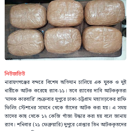
নিউজভিউ
নারায়ণগঞ্জের বন্দরে বিশেষ অভিযান চালিয়ে এক যুবক ও দুই
নারীকে আটক করেছে র‍্যাব-১১। তবে র‍্যাবের দাবি আটককৃতরা
‘মাদক কারবারি’।শুক্রবার দুপুরে ঢাকা-চট্টগ্রাম মহাসড়কের রাফি
ফিলিং স্টেশনের সামনে থেকে তাঁদের আটক করা হয়। এ সময়
তাদের কাছ থেকে ১২ কেজি গাঁজা উদ্ধার করা হয় বলে জানায়
র‍্যাব। শনিবার (২১ ফেব্রুয়ারি) দুপুরে গ্রেপ্তার তিন আটককৃতদের