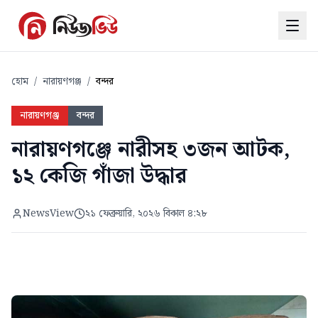
হোম
/
নারায়ণগঞ্জ
/
বন্দর
নারায়ণগঞ্জ
বন্দর
নারায়ণগঞ্জে নারীসহ ৩জন আটক,
১২ কেজি গাঁজা উদ্ধার
NewsView
২১ ফেব্রুয়ারি, ২০২৬ বিকাল ৪:২৮