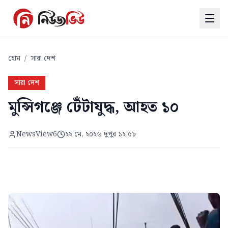
হোম
/
সারা দেশ
সারা দেশ
মুন্সিগঞ্জে টেঁটাযুদ্ধ, আহত ১০
NewsView6
২২ মে, ২০২৬ দুপুর ১২:৫৮