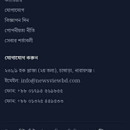
ক্যারিয়ার
যোগাযোগ
বিজ্ঞাপন দিন
গোপনীয়তা নীতি
সেবার শর্তাবলী
যোগাযোগ করুন
২৩১/৯ হক প্লাজা (২য় তলা), চাষাড়া, নারায়ণঞ্জ।
ইমেইল: info@newsviewbd.com
ফোন: +৮৮ ০১৭৯৪ ৫৬৯৮৫৫
ফোন: +৮৮ ০১৩২৫ ৪৪৯৫৩৩