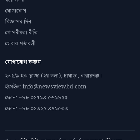
যোগাযোগ
বিজ্ঞাপন দিন
গোপনীয়তা নীতি
সেবার শর্তাবলী
যোগাযোগ করুন
২৩১/৯ হক প্লাজা (২য় তলা), চাষাড়া, নারায়ণঞ্জ।
ইমেইল: info@newsviewbd.com
ফোন: +৮৮ ০১৭৯৪ ৫৬৯৮৫৫
ফোন: +৮৮ ০১৩২৫ ৪৪৯৫৩৩