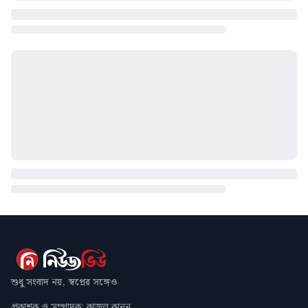
শুধু সংবাদ নয়, স্বপ্নের সঙ্গেও
প্রকাশক ও সম্পাদক: কাজল কানন