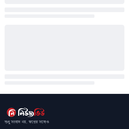
শুধু সংবাদ নয়, স্বপ্নের সঙ্গেও