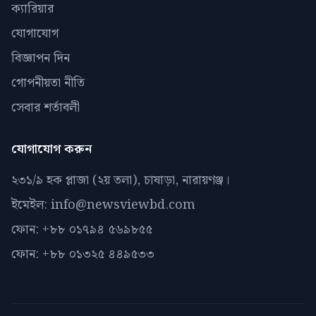
ক্যারিয়ার
যোগাযোগ
বিজ্ঞাপন দিন
গোপনীয়তা নীতি
সেবার শর্তাবলী
যোগাযোগ করুন
২৩১/৯ হক প্লাজা (২য় তলা), চাষাড়া, নারায়ণঞ্জ।
ইমেইল: info@newsviewbd.com
ফোন: +৮৮ ০১৭৯৪ ৫৬৯৮৫৫
ফোন: +৮৮ ০১৩২৫ ৪৪৯৫৩৩