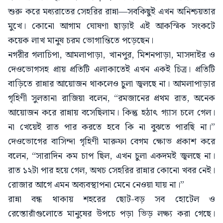
শুরু করে মধ্যরাতের সেহরির রান্না—সবকিছুই এখন অনিশ্চয়তার
মুখে। কোনো আগাম ঘোষণা ছাড়াই এই আকস্মিক সংকটে
কয়েক লাখ মানুষ চরম ভোগান্তিতে পড়েছেন।
নগরীর গলাচিপা, আমলাপাড়া, খানপুর, মিশনপাড়া, মাসদাইর ও
দেওভোগসহ প্রায় প্রতিটি এলাকাতেই এখন একই চিত্র। প্রতিটি
বাড়িতে রান্নার আয়োজন থাকলেও চুলা জ্বলছে না। আমলাপাড়ার
গৃহিণী সুলতানা রাজিয়া বলেন, “রমজানের প্রথম রাত, অনেক
আয়োজন করে রান্নায় বসেছিলাম। কিন্তু হঠাৎ গ্যাস চলে গেল।
না খেয়েই রাত পার করতে হবে কি না বুঝতে পারছি না।”
দেওভোগের বাসিন্দা গৃহিণী মারুফা বেগম ক্ষোভ প্রকাশ করে
বলেন, “সারাদিন কম চাপ ছিল, এখন চুলা একদমই জ্বলছে না।
রাত ১২টা পার হয়ে গেল, অথচ সেহরির রান্নার কোনো খবর নেই।
রোজার আগে এমন অব্যবস্থাপনা মেনে নেওয়া যায় না।”
রান্না বন্ধ থাকায় শহরের ছোট-বড় সব হোটেল ও
রেস্তোরাঁগুলোতে মানুষের উপচে পড়া ভিড় লক্ষ্য করা গেছে।