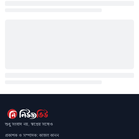
শুধু সংবাদ নয়, স্বপ্নের সঙ্গেও
প্রকাশক ও সম্পাদক: কাজল কানন