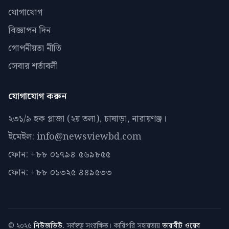
যোগাযোগ
বিজ্ঞাপন দিন
গোপনীয়তা নীতি
সেবার শর্তাবলী
যোগাযোগ করুন
২৩১/৯ হক প্লাজা (২য় তলা), চাষাড়া, নারায়ণঞ্জ।
ইমেইল: info@newsviewbd.com
ফোন: +৮৮ ০১৭৯৪ ৫৬৯৮৫৫
ফোন: +৮৮ ০১৩২৫ ৪৪৯৫৩৩
© ২০২৫
নিউজভিউ
. সর্বস্বত্ব সংরক্ষিত। কারিগরি সহায়তায়
ভারাবীট ওয়েব