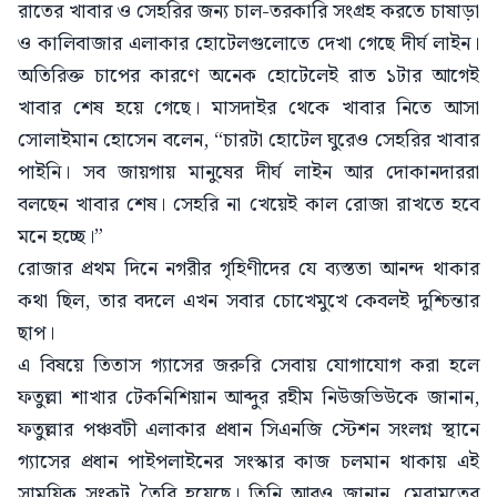
রাতের খাবার ও সেহরির জন্য চাল-তরকারি সংগ্রহ করতে চাষাড়া
ও কালিবাজার এলাকার হোটেলগুলোতে দেখা গেছে দীর্ঘ লাইন।
অতিরিক্ত চাপের কারণে অনেক হোটেলেই রাত ১টার আগেই
খাবার শেষ হয়ে গেছে। মাসদাইর থেকে খাবার নিতে আসা
সোলাইমান হোসেন বলেন, “চারটা হোটেল ঘুরেও সেহরির খাবার
পাইনি। সব জায়গায় মানুষের দীর্ঘ লাইন আর দোকানদাররা
বলছেন খাবার শেষ। সেহরি না খেয়েই কাল রোজা রাখতে হবে
মনে হচ্ছে।”
রোজার প্রথম দিনে নগরীর গৃহিণীদের যে ব্যস্ততা আনন্দ থাকার
কথা ছিল, তার বদলে এখন সবার চোখেমুখে কেবলই দুশ্চিন্তার
ছাপ।
এ বিষয়ে তিতাস গ্যাসের জরুরি সেবায় যোগাযোগ করা হলে
ফতুল্লা শাখার টেকনিশিয়ান আব্দুর রহীম নিউজভিউকে জানান,
ফতুল্লার পঞ্চবটী এলাকার প্রধান সিএনজি স্টেশন সংলগ্ন স্থানে
গ্যাসের প্রধান পাইপলাইনের সংস্কার কাজ চলমান থাকায় এই
সাময়িক সংকট তৈরি হয়েছে। তিনি আরও জানান, মেরামতের