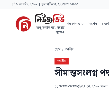
৬ আগস্ট, ২০২৬ | বৃহস্পতিবার, ২২ শ্রাবণ ১৪৩৩
নারায়ণগঞ্জ
বিশেষ
রাজন
শুধু সংবাদ নয়, স্বপ্নের
সঙ্গেও
হোম
/
জাতীয়
জাতীয়
সীমান্তসংলগ্ন প
NewsView6
২৫ মে, ২০২৬ সকাল