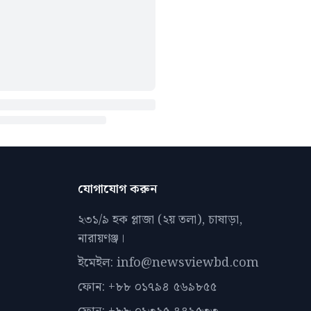
যোগাযোগ করুন
২৩১/৯ হক প্লাজা (২য় তলা), চাষাড়া,
নারায়ণঞ্জ।
ইমেইল: info@newsviewbd.com
ফোন: +৮৮ ০১৭৯৪ ৫৬৯৮৫৫