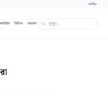
লগইন
ফস্টাইল
ভিডিও
মতামত
রা