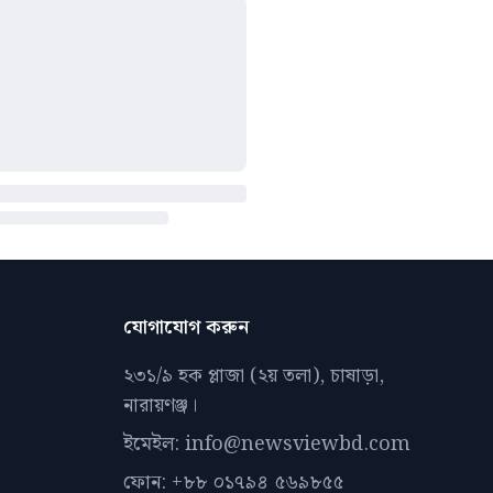
যোগাযোগ করুন
২৩১/৯ হক প্লাজা (২য় তলা), চাষাড়া,
নারায়ণঞ্জ।
ইমেইল: info@newsviewbd.com
ফোন: +৮৮ ০১৭৯৪ ৫৬৯৮৫৫