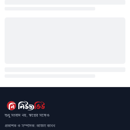
শুধু সংবাদ নয়, স্বপ্নের সঙ্গেও
প্রকাশক ও সম্পাদক: কাজল কানন