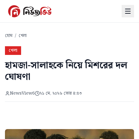
হোম
/
খেলা
খেলা
হামজা-সালাহকে নিয়ে মিশরের দল
ঘোষণা
NewsView6
২১ মে, ২০২৬ ভোর ৪:৫৩