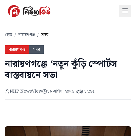
হোম
/
নারায়ণগঞ্জ
/
সদর
নারায়ণগঞ্জ
সদর
নারায়ণগঞ্জে ‘নতুন কুঁড়ি স্পোর্টস
বাস্তবায়নে সভা
NHP NewsView
১৯ এপ্রিল, ২০২৬ দুপুর ১২:১৫