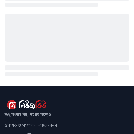
শুধু সংবাদ নয়, স্বপ্নের সঙ্গেও
প্রকাশক ও সম্পাদক: কাজল কানন