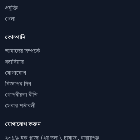
প্রযুক্তি
খেলা
কোম্পানি
আমাদের সম্পর্কে
ক্যারিয়ার
যোগাযোগ
বিজ্ঞাপন দিন
গোপনীয়তা নীতি
সেবার শর্তাবলী
যোগাযোগ করুন
২৩১/৯ হক প্লাজা (২য় তলা), চাষাড়া, নারায়ণঞ্জ।