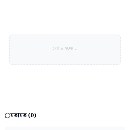
লোড হচ্ছে...
মতামত (
0
)