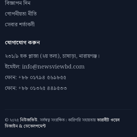
বিজ্ঞাপন দিন
গোপনীয়তা নীতি
সেবার শর্তাবলী
যোগাযোগ করুন
২৩১/৯ হক প্লাজা (২য় তলা), চাষাড়া, নারায়ণঞ্জ।
ইমেইল: info@newsviewbd.com
ফোন: +৮৮ ০১৭৯৪ ৫৬৯৮৫৫
ফোন: +৮৮ ০১৩২৫ ৪৪৯৫৩৩
© ২০২৫
নিউজভিউ
. সর্বস্বত্ব সংরক্ষিত। কারিগরি সহায়তায়
ভারাবীট ওয়েব
ডিজাইন & ডেভেলপমেন্ট