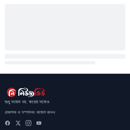
শুধু সংবাদ নয়, স্বপ্নের সঙ্গেও
প্রকাশক ও সম্পাদক: কাজল কানন