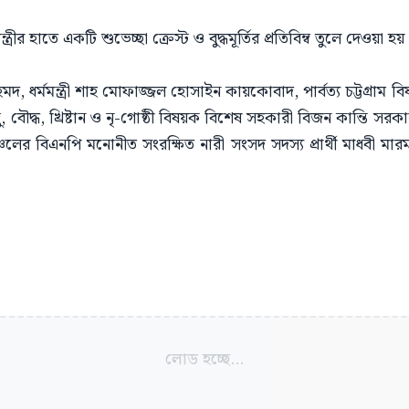
্ত্রীর হাতে একটি শুভেচ্ছা ক্রেস্ট ও বুদ্ধমূর্তির প্রতিবিম্ব তুলে দেওয়া হয়
 আহমদ, ধর্মমন্ত্রী শাহ মোফাজ্জল হোসাইন কায়কোবাদ, পার্বত্য চট্টগ্রাম বিষয়
িন্দু, বৌদ্ধ, খ্রিষ্টান ও নৃ-গোষ্ঠী বিষয়ক বিশেষ সহকারী বিজন কান্তি সর
 অঞ্চলের বিএনপি মনোনীত সংরক্ষিত নারী সংসদ সদস্য প্রার্থী মাধবী ম
লোড হচ্ছে...