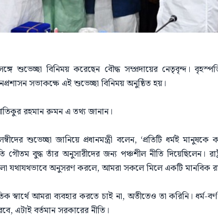
ত্রীর সঙ্গে শুভেচ্ছা বিনিময় করেছেন বৌদ্ধ সম্প্রদায়ের নেতৃবৃন্দ। ব
নপ্রশাসন সভাকক্ষে এই শুভেচ্ছা বিনিময় অনুষ্ঠিত হয়।
িব আতিকুর রহমান রুমন এ তথ্য জানান।
লম্বীদের শুভেচ্ছা জানিয়ে প্রধানমন্ত্রী বলেন, ‘প্রতিটি ধর্মই মানুষক
ামতি গৌতম বুদ্ধ তাঁর অনুসারীদের জন্য পঞ্চশীল নীতি দিয়েছিলেন। রাষ্ট
াগুলো যথাযথভাবে অনুসরণ করলে, আমরা সকলে মিলে একটি মানবিক রাষ্
 স্বার্থে আমরা ব্যবহার করতে চাই না, অতীতেও তা করিনি। ধর্ম-বর্ণ
বে, এটাই বর্তমান সরকারের নীতি।