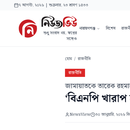
৭ আগস্ট, ২০২৬ | শুক্রবার, ২৩ শ্রাবণ ১৪৩৩
নারায়ণগঞ্জ
বিশেষ
রাজন
শুধু সংবাদ নয়, স্বপ্নের
সঙ্গেও
হোম
/
রাজনীতি
রাজনীতি
জামায়াতকে তারেক রহমানে
‘বিএনপি খারাপ
NewsView
৩০ জানুয়ারি, ২০২৬ ব