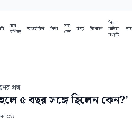
শিল্প-
অর্থ-
সারা
ীতি
আন্তর্জাতিক
শিক্ষা
স্বাস্থ্য
বিনোদন
সাহিত্য-
লাই
বাণিজ্য
দেশ
সংস্কৃতি
র প্রশ্ন
 হলে ৫ বছর সঙ্গে ছিলেন কেন?’
িকাল ৫:১১