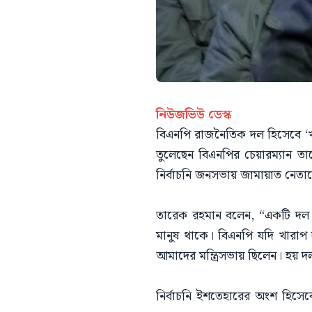
নিউজভিউ ডেস্ক
বিএনপি রাজনৈতিক দল হিসেবে ‘খা
তুলেছেন বিএনপির চেয়ারম্যান ত
নির্বাচনি জনসভায় জামায়াত নেতাদের 
​তারেক রহমান বলেন, “একটি দল আ
মানুষ থাকে। বিএনপি যদি খারাপ
আমাদের মন্ত্রিসভায় ছিলেন। হয় দল
নির্বাচনি ইশতেহারের অংশ হিসেব