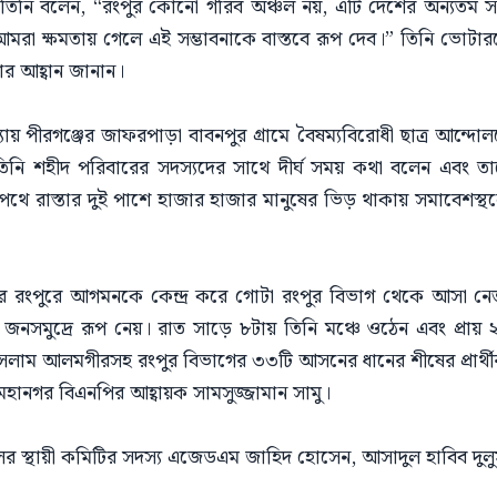
িনি বলেন, “রংপুর কোনো গরিব অঞ্চল নয়, এটি দেশের অন্যতম সম্
রা ক্ষমতায় গেলে এই সম্ভাবনাকে বাস্তবে রূপ দেব।” তিনি ভোটার
ার আহ্বান জানান।
য় পীরগঞ্জের জাফরপাড়া বাবনপুর গ্রামে বৈষম্যবিরোধী ছাত্র আন্দো
ি শহীদ পরিবারের সদস্যদের সাথে দীর্ঘ সময় কথা বলেন এবং তাদ
 রাস্তার দুই পাশে হাজার হাজার মানুষের ভিড় থাকায় সমাবেশস্থলে প
র রংপুরে আগমনকে কেন্দ্র করে গোটা রংপুর বিভাগ থেকে আসা নেতা
মুদ্রে রূপ নেয়। রাত সাড়ে ৮টায় তিনি মঞ্চে ওঠেন এবং প্রায় ২৫
সলাম আলমগীরসহ রংপুর বিভাগের ৩৩টি আসনের ধানের শীষের প্রার্থীর
মহানগর বিএনপির আহ্বায়ক সামসুজ্জামান সামু।
দলের স্থায়ী কমিটির সদস্য এজেডএম জাহিদ হোসেন, আসাদুল হাবিব দুলুসহ