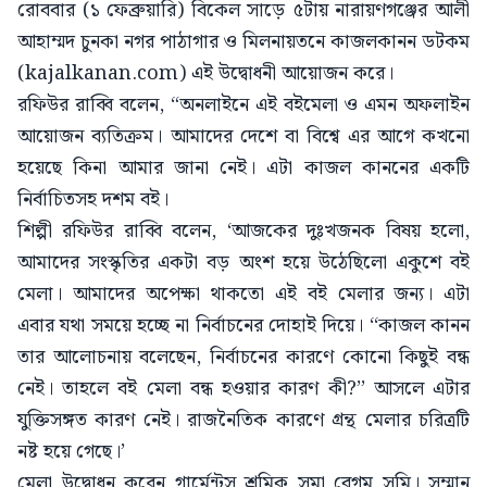
রোববার (১ ফেব্রুয়ারি) বিকেল সাড়ে ৫টায় নারায়ণগঞ্জের আলী
আহাম্মদ চুনকা নগর পাঠাগার ও মিলনায়তনে কাজলকানন ডটকম
(kajalkanan.com) এই উদ্বোধনী আয়োজন করে।
রফিউর রাব্বি বলেন, “অনলাইনে এই বইমেলা ও এমন অফলাইন
আয়োজন ব্যতিক্রম। আমাদের দেশে বা বিশ্বে এর আগে কখনো
হয়েছে কিনা আমার জানা নেই। এটা কাজল কাননের একটি
নির্বাচিতসহ দশম বই।
শিল্পী রফিউর রাব্বি বলেন, ‘আজকের দুঃখজনক বিষয় হলো,
আমাদের সংস্কৃতির একটা বড় অংশ হয়ে উঠেছিলো একুশে বই
মেলা। আমাদের অপেক্ষা থাকতো এই বই মেলার জন্য। এটা
এবার যথা সময়ে হচ্ছে না নির্বাচনের দোহাই দিয়ে। ‘‘কাজল কানন
তার আলোচনায় বলেছেন, নির্বাচনের কারণে কোনো কিছুই বন্ধ
নেই। তাহলে বই মেলা বন্ধ হওয়ার কারণ কী?’’ আসলে এটার
যুক্তিসঙ্গত কারণ নেই। রাজনৈতিক কারণে গ্রন্থ মেলার চরিত্রটি
নষ্ট হয়ে গেছে।’
মেলা উদ্বোধন করেন গার্মেন্টস শ্রমিক সুমা বেগম সুমি। সম্মান