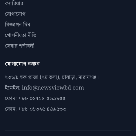
ক্যারিয়ার
যোগাযোগ
বিজ্ঞাপন দিন
গোপনীয়তা নীতি
সেবার শর্তাবলী
যোগাযোগ করুন
২৩১/৯ হক প্লাজা (২য় তলা), চাষাড়া, নারায়ণঞ্জ।
ইমেইল: info@newsviewbd.com
ফোন: +৮৮ ০১৭৯৪ ৫৬৯৮৫৫
ফোন: +৮৮ ০১৩২৫ ৪৪৯৫৩৩