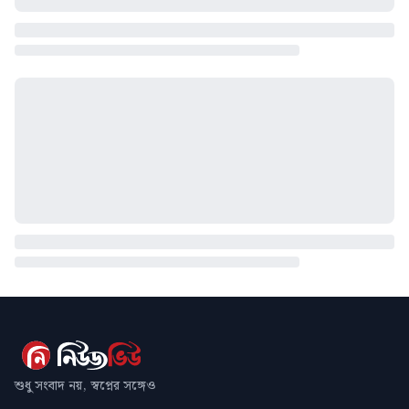
শুধু সংবাদ নয়, স্বপ্নের সঙ্গেও