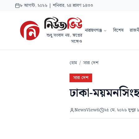
৮ আগস্ট, ২০২৬ | শনিবার, ২৪ শ্রাবণ ১৪৩৩
নারায়ণগঞ্জ
বিশেষ
রাজন
শুধু সংবাদ নয়, স্বপ্নের
সঙ্গেও
হোম
/
সারা দেশ
সারা দেশ
ঢাকা-ময়মনসিংহ ম
NewsView6
২৫ মে, ২০২৬ দুপুর 