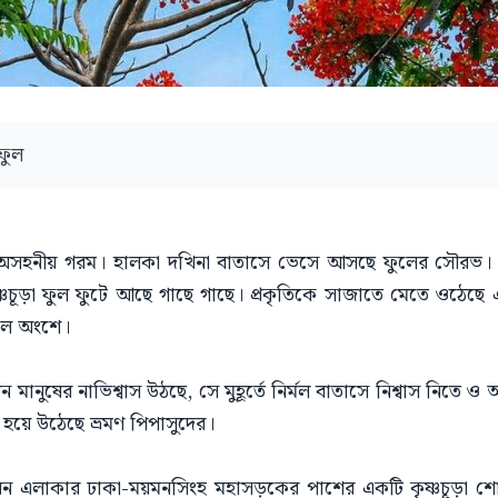
ফুল
রে অসহনীয় গরম। হালকা দখিনা বাতাসে ভেসে আসছে ফুলের সৌরভ
্ণচূড়া ফুল ফুটে আছে গাছে গাছে। প্রকৃতিকে সাজাতে মেতে ওঠেছে 
াল অংশে।
 মানুষের নাভিশ্বাস উঠছে, সে মুহূর্তে নির্মল বাতাসে নিশ্বাস নিতে
ো হয়ে উঠেছে ভ্রমণ পিপাসুদের।
ন এলাকার ঢাকা-ময়মনসিংহ মহাসড়কের পাশের একটি কৃষ্ণচূড়া শ