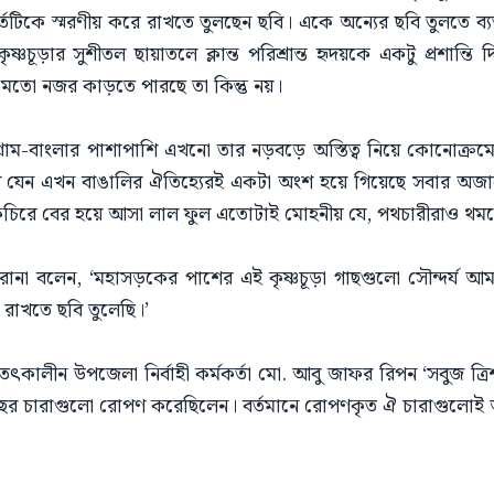
হূর্তটিকে স্মরণীয় করে রাখতে তুলছেন ছবি। একে অন্যের ছবি তুলতে 
চূড়ার সুশীতল ছায়াতলে ক্লান্ত পরিশ্রান্ত হৃদয়কে একটু প্রশান্তি দ
র মতো নজর কাড়তে পারছে তা কিন্তু নয়।
 গ্রাম-বাংলার পাশাপাশি এখনো তার নড়বড়ে অস্তিত্ব নিয়ে কোনোক্রম
যেন এখন বাঙালির ঐতিহ্যেরই একটা অংশ হয়ে গিয়েছে সবার অজান্ত
চিরে বের হয়ে আসা লাল ফুল এতোটাই মোহনীয় যে, পথচারীরাও থমকে 
রানা বলেন, ‘মহাসড়কের পাশের এই কৃষ্ণচূড়া গাছগুলো সৌন্দর্য আমার
 রাখতে ছবি তুলেছি।’
তৎকালীন উপজেলা নির্বাহী কর্মকর্তা মো. আবু জাফর রিপন ‘সবুজ ত্রি
গাছের চারাগুলো রোপণ করেছিলেন। বর্তমানে রোপণকৃত ঐ চারাগুলো