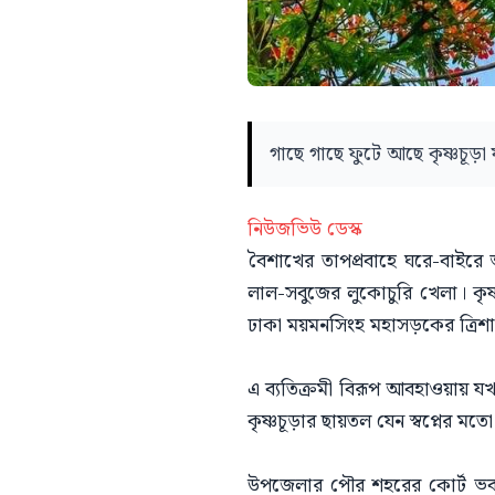
গাছে গাছে ফুটে আছে কৃষ্ণচূড়া 
নিউজভিউ ডেস্ক
বৈশাখের তাপপ্রবাহে ঘরে-বাই
লাল-সবুজের লুকোচুরি খেলা। কৃষ
ঢাকা ময়মনসিংহ মহাসড়কের ত্রিশ
এ ব্যতিক্রমী বিরূপ আবহাওয়ায় যখন
কৃষ্ণচূড়ার ছায়তল যেন স্বপ্নের মত
উপজেলার পৌর শহরের কোর্ট ভব