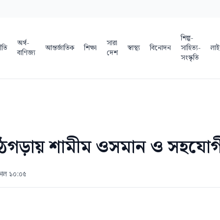
শিল্প-
অর্থ-
সারা
ীতি
আন্তর্জাতিক
শিক্ষা
স্বাস্থ্য
বিনোদন
সাহিত্য-
লাই
বাণিজ্য
দেশ
সংস্কৃতি
 কাঠগড়ায় শামীম ওসমান ও সহযোগ
কাল ১০:০৫