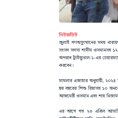
নিউজভিউ
জুলাই গণঅভ্যুত্থানের সময় নারা
সংসদ সদস্য শামীম ওসমানসহ ১২
অপরাধ ট্রাইব্যুনাল-১-এর চেয়ারম্যা
করবেন।
মামলার এজাহার অনুযায়ী, ২০২৪ 
ছয় বছরের শিশু রিয়াসহ ১০ জনক
আজমেরী ওসমান এবং শাহ নিজামস
এর আগে গত ২৩ এপ্রিল আসামি