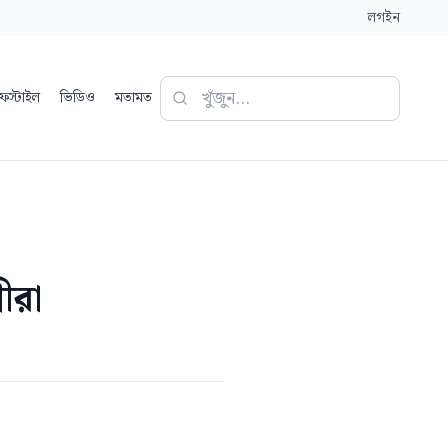
লগইন
ফস্টাইল
ভিডিও
মতামত
ীরা