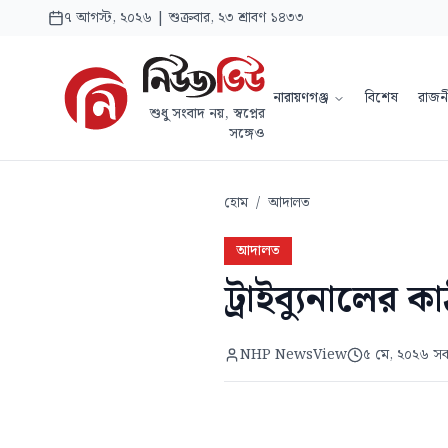
৭ আগস্ট, ২০২৬ | শুক্রবার, ২৩ শ্রাবণ ১৪৩৩
নারায়ণগঞ্জ
বিশেষ
রাজন
শুধু সংবাদ নয়, স্বপ্নের
সঙ্গেও
হোম
/
আদালত
আদালত
ট্রাইব্যুনালের
NHP NewsView
৫ মে, ২০২৬ স