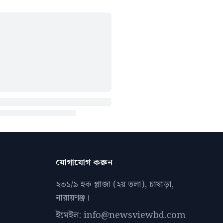
যোগাযোগ করুন
২৩১/৯ হক প্লাজা (২য় তলা), চাষাড়া,
নারায়ণঞ্জ।
ইমেইল: info@newsviewbd.com