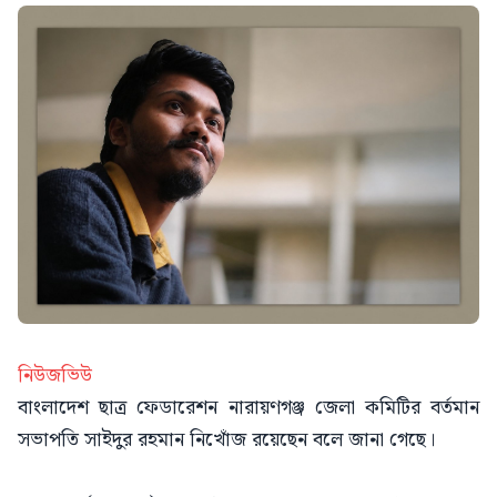
নিউজভিউ
বাংলাদেশ ছাত্র ফেডারেশন নারায়ণগঞ্জ জেলা কমিটির বর্তমান
সভাপতি সাইদুর রহমান নিখোঁজ রয়েছেন বলে জানা গেছে।