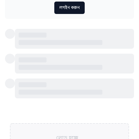
লগইন করুন
লোড হচ্ছে...