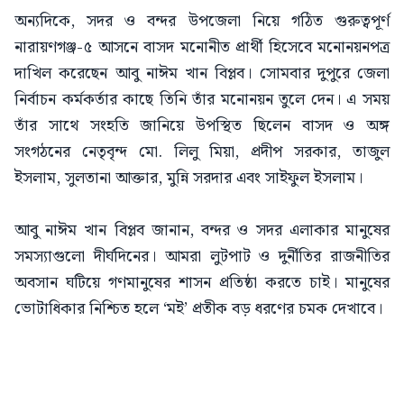
অন্যদিকে, সদর ও বন্দর উপজেলা নিয়ে গঠিত গুরুত্বপূর্ণ
নারায়ণগঞ্জ-৫ আসনে বাসদ মনোনীত প্রার্থী হিসেবে মনোনয়নপত্র
দাখিল করেছেন আবু নাঈম খান বিপ্লব। সোমবার দুপুরে জেলা
নির্বাচন কর্মকর্তার কাছে তিনি তাঁর মনোনয়ন তুলে দেন। এ সময়
তাঁর সাথে সংহতি জানিয়ে উপস্থিত ছিলেন বাসদ ও অঙ্গ
সংগঠনের নেতৃবৃন্দ মো. লিলু মিয়া, প্রদীপ সরকার, তাজুল
ইসলাম, সুলতানা আক্তার, মুন্নি সরদার এবং সাইফুল ইসলাম।
আবু নাঈম খান বিপ্লব জানান, বন্দর ও সদর এলাকার মানুষের
সমস্যাগুলো দীর্ঘদিনের। আমরা লুটপাট ও দুর্নীতির রাজনীতির
অবসান ঘটিয়ে গণমানুষের শাসন প্রতিষ্ঠা করতে চাই। মানুষের
ভোটাধিকার নিশ্চিত হলে ‘মই’ প্রতীক বড় ধরণের চমক দেখাবে।