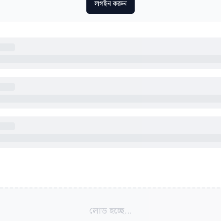
লগইন করুন
লোড হচ্ছে...