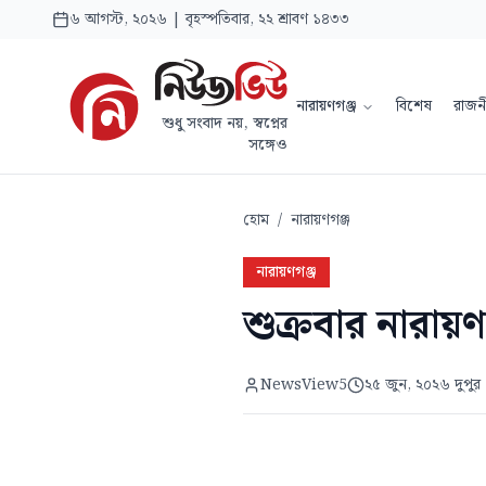
৬ আগস্ট, ২০২৬ | বৃহস্পতিবার, ২২ শ্রাবণ ১৪৩৩
নারায়ণগঞ্জ
বিশেষ
রাজন
শুধু সংবাদ নয়, স্বপ্নের
সঙ্গেও
হোম
/
নারায়ণগঞ্জ
নারায়ণগঞ্জ
শুক্রবার নারায়ণ
NewsView5
২৫ জুন, ২০২৬ দুপুর