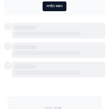
লগইন করুন
লোড হচ্ছে...